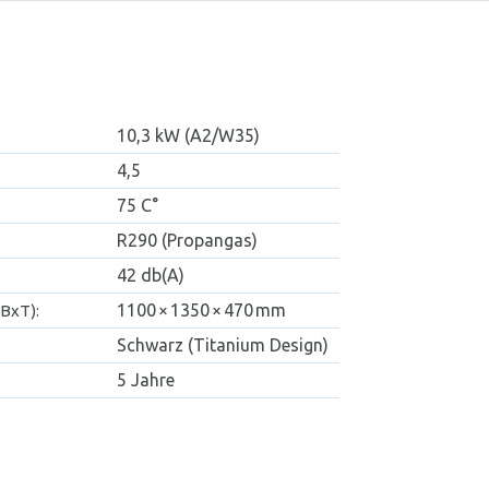
10,3 kW (A2/W35)
4,5
75 C°
R290 (Propangas)
42 db(A)
1100 × 1350 × 470 mm
BxT):
Schwarz (Titanium Design)
5 Jahre