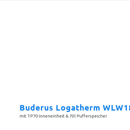
Buderus Logatherm
WLW18
mit TP70 Inneneinheit & 70 l Pufferspeicher