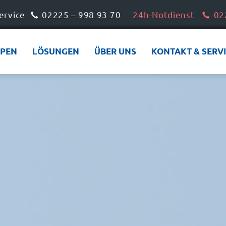
ervice
02225 – 998 93 70
24h-Notdienst
02
PEN
LÖSUNGEN
ÜBER UNS
KONTAKT & SERV