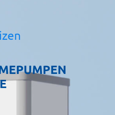
izen
RMEPUMPEN
E